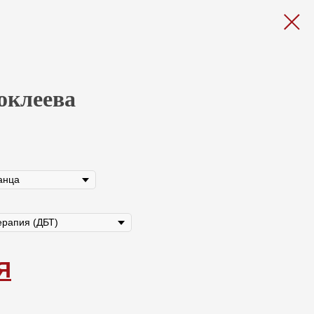
оклеева
Я