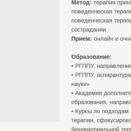
Метод:
терапия приня
поведенческая терап
поведенческая терап
сострадании.
Прием:
онлайн и очн
Образование:
• РГППУ, направление
• РГППУ, аспирантур
науки»
• Академия дополнит
образования, направл
• Курсы по подходам 
терапии, сфокусирова
бихевиориальной тер