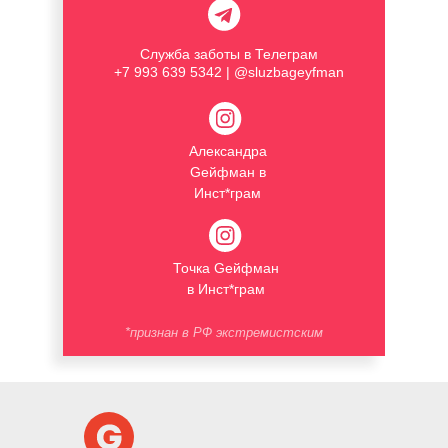
Служба заботы в Телеграм
+7 993 639 5342 | @sluzbageyfman
Александра
Gейфман в
Инст*грам
Точка Gейфман
в Инст*грам
*признан в РФ экстремистским